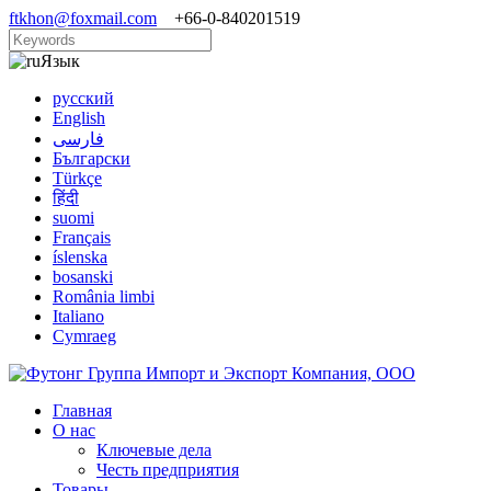
ftkhon@foxmail.com
+66-0-840201519
Язык
русский
English
فارسی
Български
Türkçe
हिंदी
suomi
Français
íslenska
bosanski
România limbi
Italiano
Cymraeg
Главная
О нас
Ключевые дела
Честь предприятия
Товары